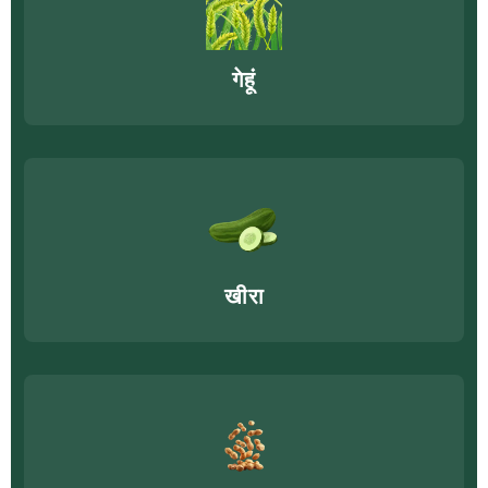
गेहूं
खीरा