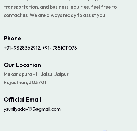
transportation, and business inquiries, feel free to
contact us. We are always ready to assist you.
Phone
+91- 9828362912, +91- 7851011078
Our Location
Mukandpura - II, Jalsu, Jaipur
Rajasthan, 303701
Official Email
ysunilyadav195@gmail.com