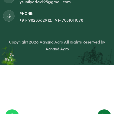
ysunilyadav195@gmail.com
PHONE:
+91- 9828362912, +91- 7851011078
Copyright 2026
Aanand Agro
All Rights Reserved by
Aanand Agro