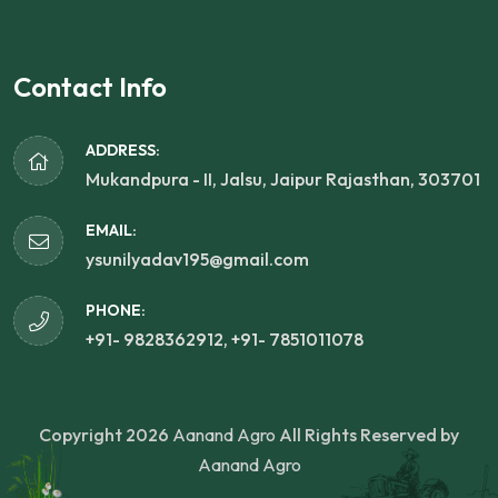
Contact Info
ADDRESS:
Mukandpura - II, Jalsu, Jaipur Rajasthan, 303701
EMAIL:
ysunilyadav195@gmail.com
PHONE:
+91- 9828362912, +91- 7851011078
Copyright 2026
Aanand Agro
All Rights Reserved by
Aanand Agro